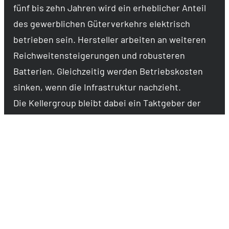
fünf bis zehn Jahren wird ein erheblicher Anteil
des gewerblichen Güterverkehrs elektrisch
betrieben sein. Hersteller arbeiten an weiteren
Reichweitensteigerungen und robusteren
Batterien. Gleichzeitig werden Betriebskosten
sinken, wenn die Infrastruktur nachzieht.
Die Kellergroup bleibt dabei ein Taktgeber der
Branche: Als Testfeld für verschiedene
Technologien liefert sie nicht nur Antworten für
den eigenen Betrieb, sondern schafft Mehrwert
für Kunden und Partner, die ihre Supply Chains
zukunftssicher aufstellen wollen.
Fazit Hürden E-LKW