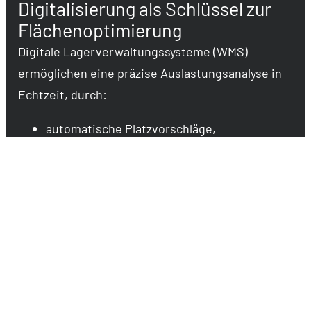
Digitalisierung als Schlüssel zur
Flächenoptimierung
Digitale Lagerverwaltungssysteme (WMS)
ermöglichen eine präzise Auslastungsanalyse in
Echtzeit, durch:
automatische Platzvorschläge,
intelligente Nachschubstrategien,
digitale Wareneingangsplanung und
Transparenz über Leerräume
lassen sich oft bis zu 20 % mehr
Lagerkapazität innerhalb der bestehenden
Fläche erzielen.
Die Kellergroup setzt dafür auf integrierte IT-