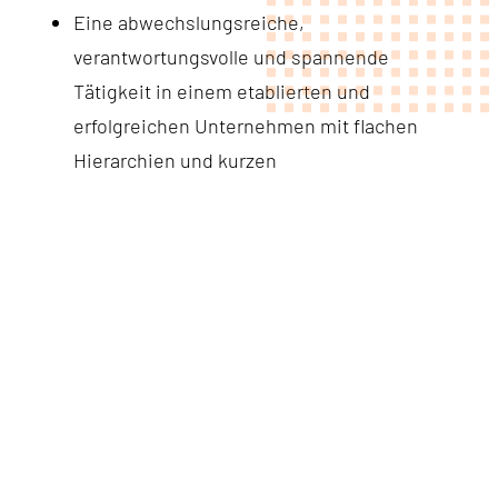
Eine abwechslungsreiche,
verantwortungsvolle und spannende
Tätigkeit in einem etablierten und
erfolgreichen Unternehmen mit flachen
Hierarchien und kurzen
Entscheidungswegen
Hohe Übernahmewahrscheinlichkeit
Maßgeschneiderte Entwicklungs- und
Weiterbildungsmöglichkeiten
Ausgeprägte Sozialleistungen in einem
dynamischen Familienunternehmen
Erweiterte Krankenzusatzversicherungen
mehr über uns