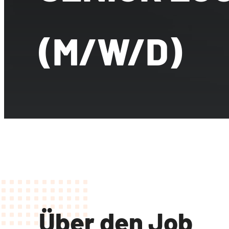
(M/W/D)
Über den Job