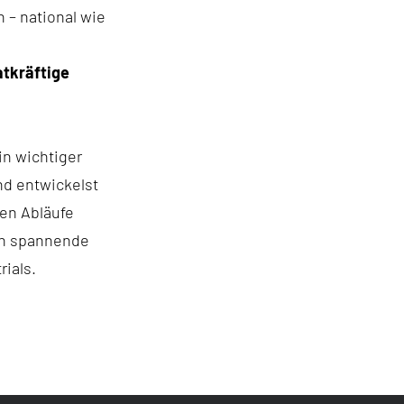
 – national wie
tkräftige
in wichtiger
nd entwickelst
nen Abläufe
en spannende
rials.