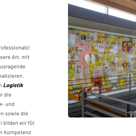
ofessionals!
ere Art, mit
ausragende
ealisieren.
ch
Logistik
r die
k- und
en sowie die
bilden wir für
an Kompetenz